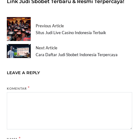
Link Judi Sbobet Terbaru & Resmi Terpercaya!
Previous Article
Situs Judi Live Casino Indonesia Terbaik
Next Article
Cara Daftar Judi Sbobet Indonesia Terpercaya
LEAVE A REPLY
*
KOMENTAR
*