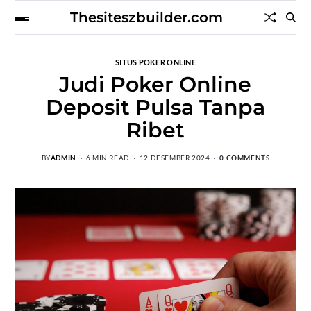
Thesiteszbuilder.com
SITUS POKER ONLINE
Judi Poker Online
Deposit Pulsa Tanpa
Ribet
BY
ADMIN
6 MIN READ
12 DESEMBER 2024
0 COMMENTS