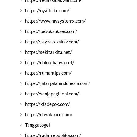
https://redaksidakwah.com/
https://nyailotto.com/
https://www.mysystemx.com/
https://besoksukses.com/
https://teyze-sizsiniz.com/
https://sekitarkita.net/
https://dolna-banya.net/
https://rumahtips.com/
https://jalanjalanindonesia.com/
https://senjapagikopi.com/
https://kfadepok.com/
https://dayakbaru.com/
Tanggatogel
https://radarrepublika.com/