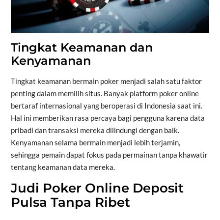
Tingkat Keamanan dan
Kenyamanan
Tingkat keamanan bermain poker menjadi salah satu faktor
penting dalam memilih situs. Banyak platform poker online
bertaraf internasional yang beroperasi di Indonesia saat ini.
Hal ini memberikan rasa percaya bagi pengguna karena data
pribadi dan transaksi mereka dilindungi dengan baik.
Kenyamanan selama bermain menjadi lebih terjamin,
sehingga pemain dapat fokus pada permainan tanpa khawatir
tentang keamanan data mereka.
Judi Poker Online Deposit
Pulsa Tanpa Ribet