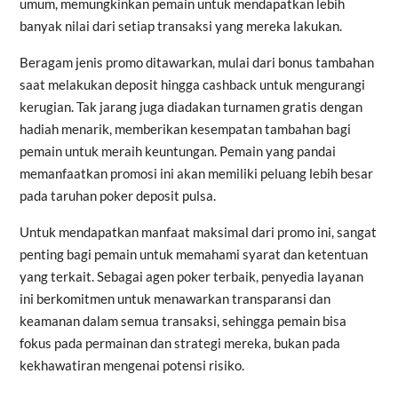
umum, memungkinkan pemain untuk mendapatkan lebih
banyak nilai dari setiap transaksi yang mereka lakukan.
Beragam jenis promo ditawarkan, mulai dari bonus tambahan
saat melakukan deposit hingga cashback untuk mengurangi
kerugian. Tak jarang juga diadakan turnamen gratis dengan
hadiah menarik, memberikan kesempatan tambahan bagi
pemain untuk meraih keuntungan. Pemain yang pandai
memanfaatkan promosi ini akan memiliki peluang lebih besar
pada taruhan poker deposit pulsa.
Untuk mendapatkan manfaat maksimal dari promo ini, sangat
penting bagi pemain untuk memahami syarat dan ketentuan
yang terkait. Sebagai agen poker terbaik, penyedia layanan
ini berkomitmen untuk menawarkan transparansi dan
keamanan dalam semua transaksi, sehingga pemain bisa
fokus pada permainan dan strategi mereka, bukan pada
kekhawatiran mengenai potensi risiko.