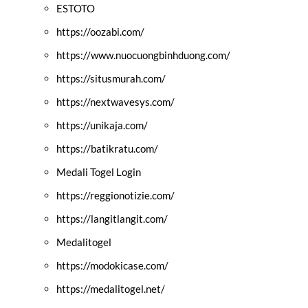
ESTOTO
https://oozabi.com/
https://www.nuocuongbinhduong.com/
https://situsmurah.com/
https://nextwavesys.com/
https://unikaja.com/
https://batikratu.com/
Medali Togel Login
https://reggionotizie.com/
https://langitlangit.com/
Medalitogel
https://modokicase.com/
https://medalitogel.net/