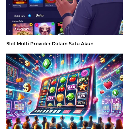
Slot Multi Provider Dalam Satu Akun