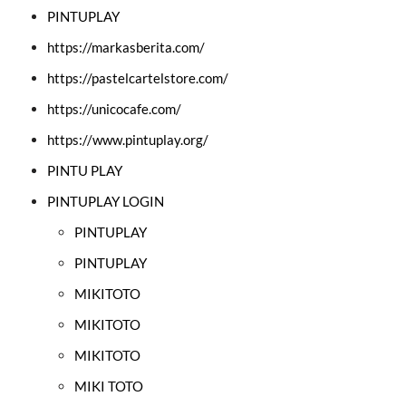
PINTUPLAY
https://markasberita.com/
https://pastelcartelstore.com/
https://unicocafe.com/
https://www.pintuplay.org/
PINTU PLAY
PINTUPLAY LOGIN
PINTUPLAY
PINTUPLAY
MIKITOTO
MIKITOTO
MIKITOTO
MIKI TOTO