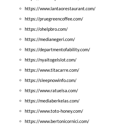
https://www.lantaorestaurant.com/
https://pruegreencoffee.com/
https://ohelpbro.com/
https://medianegeri.com/
https://departmentofability.com/
https://nyaitogelslot.com/
https://www.titacarre.com/
https://sleepnowinfo.com/
https://www.ratuelsa.com/
https://mediaberkelas.com/
https://www.toto-honey.com/
https://www.bertonicornici.com/