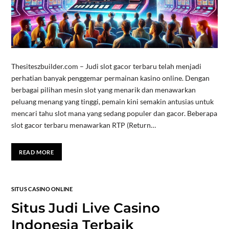
Thesiteszbuilder.com – Judi slot gacor terbaru telah menjadi
perhatian banyak penggemar permainan kasino online. Dengan
berbagai pilihan mesin slot yang menarik dan menawarkan
peluang menang yang tinggi, pemain kini semakin antusias untuk
mencari tahu slot mana yang sedang populer dan gacor. Beberapa
slot gacor terbaru menawarkan RTP (Return…
READ MORE
SITUS CASINO ONLINE
Situs Judi Live Casino
Indonesia Terbaik