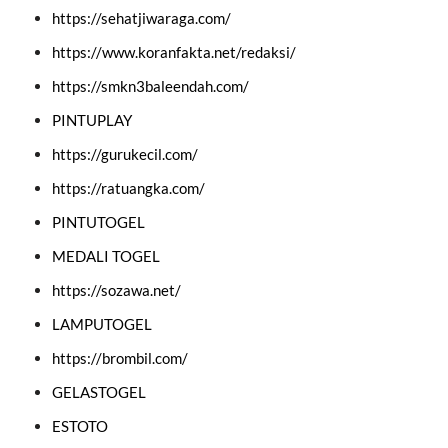
https://sehatjiwaraga.com/
https://www.koranfakta.net/redaksi/
https://smkn3baleendah.com/
PINTUPLAY
https://gurukecil.com/
https://ratuangka.com/
PINTUTOGEL
MEDALI TOGEL
https://sozawa.net/
LAMPUTOGEL
https://brombil.com/
GELASTOGEL
ESTOTO