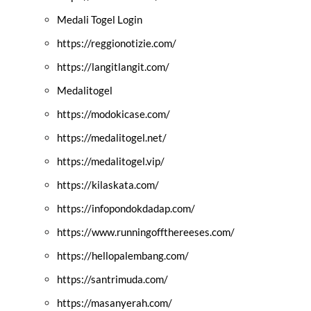
Medali Togel Login
https://reggionotizie.com/
https://langitlangit.com/
Medalitogel
https://modokicase.com/
https://medalitogel.net/
https://medalitogel.vip/
https://kilaskata.com/
https://infopondokdadap.com/
https://www.runningoffthereeses.com/
https://hellopalembang.com/
https://santrimuda.com/
https://masanyerah.com/